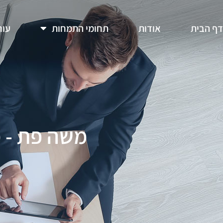
דף הבית
אודות
תחומי התמחות
עור
משה פת - מש